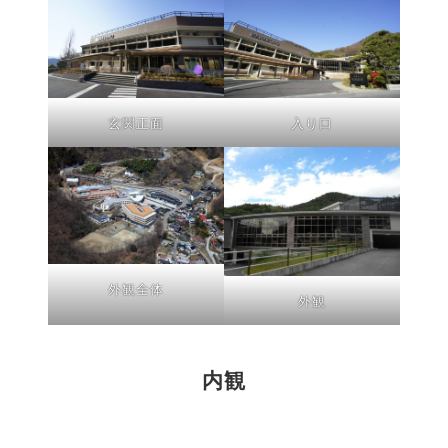
玄関正面
入り口
外観全体
外観
内観