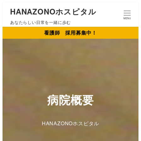
メ
HANAZONOホスピタル
イ
MENU
あなたらしい日常を一緒に歩む
ン
看護師 採用募集中！
コ
ン
テ
ン
ツ
へ
移
動
病院概要
HANAZONOホスピタル