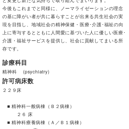
と変更し新たな気持ちで取り組んでまいります。
今後もこれまでと同様に、ノーマライゼーションの理念
の基に障がい者が共に暮らすことが出来る共生社会の実
現を目指し、地域社会の精神保健・医療･介護･福祉の向
上に寄与するとともに人間愛に基づいた人に優しい医療･
介護・福祉サービスを提供し、社会に貢献してまいる所
存です。
診療科目
精神科 (psychiatry)
許可病床数
２２９床
■ 精神科一般病棟（Ｂ２病棟）
２６ 床
■ 精神科療養病棟（Ａ／Ｂ１病棟）